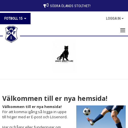
SÖDRA ÖLANDS STOLTHET!
FOTBOLL 15
LOGGA IN
HEM
NYHETER
KALENDER
MATCHER
TRUPPEN
Välkommen till er nya hemsida!
BILDGALLERI
Välkommen till er nya hemsida!
För att komma igång så logga in uppe
DOKUMENT
till höger med er E-post och Lösenord.
Har ni frågor eller funderingar om
KONTAKT