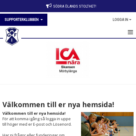
SÖDRA ÖLANDS STOLTHET!
SUPPORTERKLUBBEN
LOGGA IN
HEM
NYHETER
KALENDER
MEDLEMMAR
BILDGALLERI
Välkommen till er nya hemsida!
DOKUMENT
Välkommen till er nya hemsida!
För att komma igång så logga in uppe
KONTAKT
till höger med er E-post och Lösenord.
Har ni frågor eller funderingar om