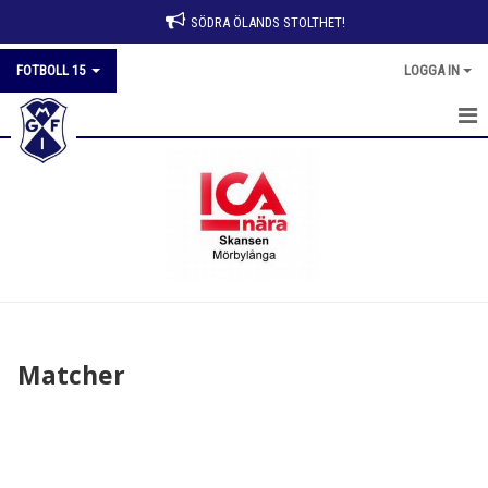
SÖDRA ÖLANDS STOLTHET!
FOTBOLL 15
LOGGA IN
HEM
NYHETER
KALENDER
MATCHER
TRUPPEN
Matcher
BILDGALLERI
DOKUMENT
KONTAKT