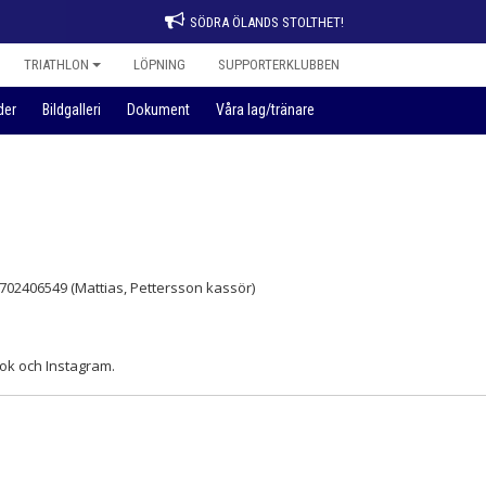
SÖDRA ÖLANDS STOLTHET!
TRIATHLON
LÖPNING
SUPPORTERKLUBBEN
der
Bildgalleri
Dokument
Våra lag/tränare
0702406549 (Mattias, Pettersson kassör)
ok och Instagram.