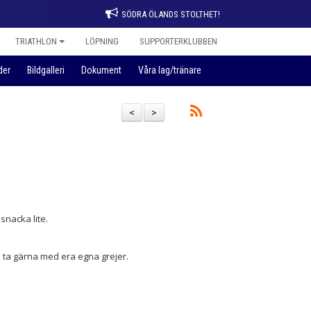
SÖDRA ÖLANDS STOLTHET!
TRIATHLON
LÖPNING
SUPPORTERKLUBBEN
der
Bildgalleri
Dokument
Våra lag/tränare
<
>
snacka lite.
 ta gärna med era egna grejer.