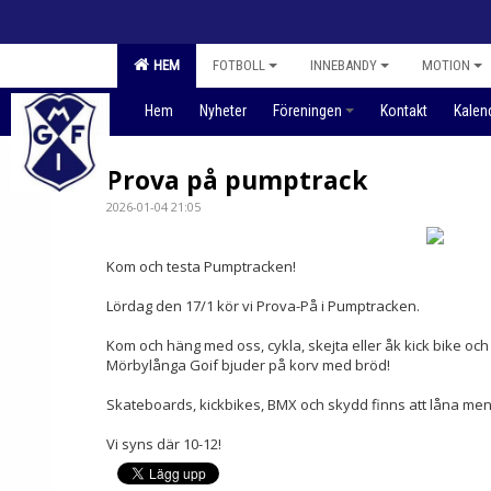
HEM
FOTBOLL
INNEBANDY
MOTION
Hem
Nyheter
Föreningen
Kontakt
Kalen
Prova på pumptrack
2026-01-04 21:05
Kom och testa Pumptracken!
Lördag den 17/1 kör vi Prova-På i Pumptracken.
Kom och häng med oss, cykla, skejta eller åk kick bike och 
Mörbylånga Goif bjuder på korv med bröd!
Skateboards, kickbikes, BMX och skydd finns att låna men
Vi syns där 10-12!