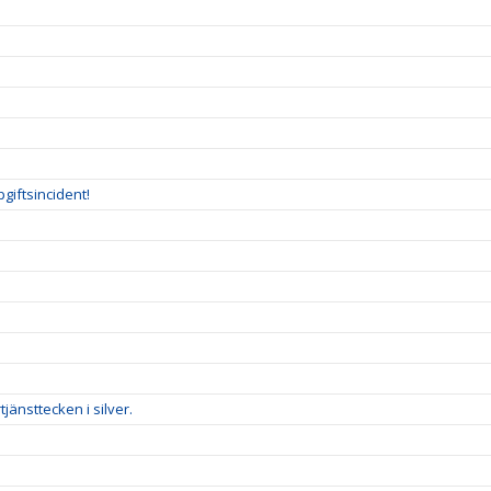
giftsincident!
änsttecken i silver.