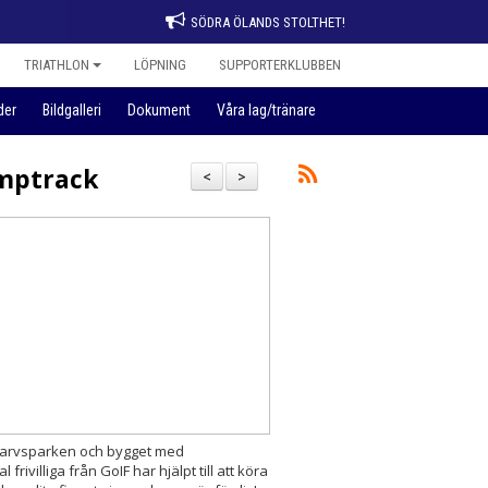
SÖDRA ÖLANDS STOLTHET!
TRIATHLON
LÖPNING
SUPPORTERKLUBBEN
der
Bildgalleri
Dokument
Våra lag/tränare
umptrack
<
>
dsarvsparken och bygget med 
rivilliga från GoIF har hjälpt till att köra 