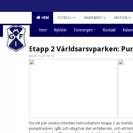
HEM
FOTBOLL
INNEBANDY
MOTION
Hem
Nyheter
Föreningen
Kontakt
Kalen
Etapp 2 Världsarsvparken: P
2025-11-07 19:12
För ett par veckor inledde Velosolutions etapp 2 av Värl
pumptracken. Igår och idag har det asfalterats, och ett tiotal f