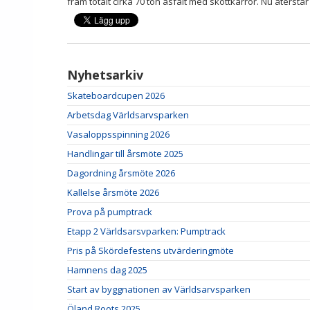
fram totalt cirka 70 ton asfalt med skottkärror. Nu återstår
Nyhetsarkiv
Skateboardcupen 2026
Arbetsdag Världsarvsparken
Vasaloppsspinning 2026
Handlingar till årsmöte 2025
Dagordning årsmöte 2026
Kallelse årsmöte 2026
Prova på pumptrack
Etapp 2 Världsarsvparken: Pumptrack
Pris på Skördefestens utvärderingmöte
Hamnens dag 2025
Start av byggnationen av Världsarvsparken
Öland Roots 2025