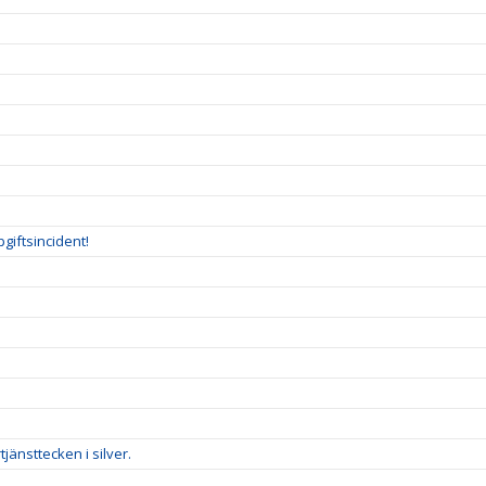
giftsincident!
änsttecken i silver.