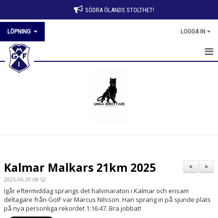
SÖDRA ÖLANDS STOLTHET!
LÖPNING
LOGGA IN
HEM
NYHETER
KALENDER
BILDGALLERI
KONTAKT
Kalmar Malkars 21km 2025
<
>
EGNA ARRANGEMANG
2025-06-29 08:52
Igår eftermiddag sprangs det halvmaraton i Kalmar och ensam 
ARKIV
deltagare från GoIF var Marcus Nilsson. Han sprang in på sjunde plats 
på nya personliga rekordet 1:16:47
. Bra jobbat!