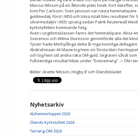
Marcus Nilsson på en åttonde plats totalt. Kort därefter, s
kom Per Carlsson. Sven Jansson var nästa hemmalöpare at
guldmedalj. Först i M50 och tolva totalt blev resultatet fö
silvermedaljör i M35 sprang sedan Patrik Reuterwall Weide
kyrkstafetten kommande helg.
Även i ungdomsklassen fanns det hemmalöpare. Alicia Ande
Sverenius och Wilma Sturesson genomförde alla det kilome
Tyvärr hade Mörbylånga detta år inga kvinnliga deltagare 
Abdirahmaan Ali Maow tog hem sin första titel i herrloppet
och tog hem sitt andra raka ÖM-guld. Segraren såväl som
Fullständiga resultat hittas under "Evenemang" -> ÖM i te
Bilder: Anette Nilsson, Högby IF och Ölandsbladet
Nyhetsarkiv
Alzheimerloppet 2026
Ölands Kyrkstafett 2026
Terräng-ÖM 2026