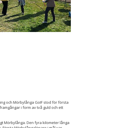
ing och Mörbylånga GoIF stod för första
ramgångar i form av två guld och ett
igt Mörbylånga. Den fyra kilometer långa
. Första Mörbylångalöpare i mål var