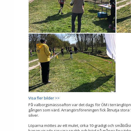
Visa fler bilder >>
På valborgsmässoafton var det dags för ÖM i terränglöpn
gången som värd. Arrangörsföreningen fick åtnutja stora f
silver.
Löparna möttes av ett mulet, cirka 10-gradigt och småblås
banan visade sig vara snabb och bjöd på många fina tider