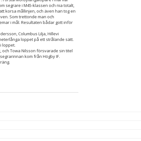
om segrare i M45-klassen och nia totalt,
t korsa mållinjen, och även han tog en
r Sven. Som trettonde man och
mar i mål. Resultaten bådar gott inför
rsson, Columbus Lilja, Hillevi
terlånga loppet på ett strålande sätt.
i loppet.
, och Towa Nilsson försvarade sin titel
 segrarinnan kom från Högby IF.
rräng.