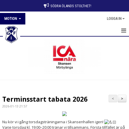
SÖDRA ÖLANDS STOLTHET!
MOTION
LOGGA IN
HEM
NYHETER
KALENDER
TRUPPEN
BILDGALLERI
Terminsstart tabata 2026
<
>
DOKUMENT
2026-01-13 21:57
KONTAKT
Nu kör vi igång torsdags­träningarna i Skansenhallen igen!
Varje torsdag kl. 19:00–20:00 tränar vi tillsammans. Första tillfället är på