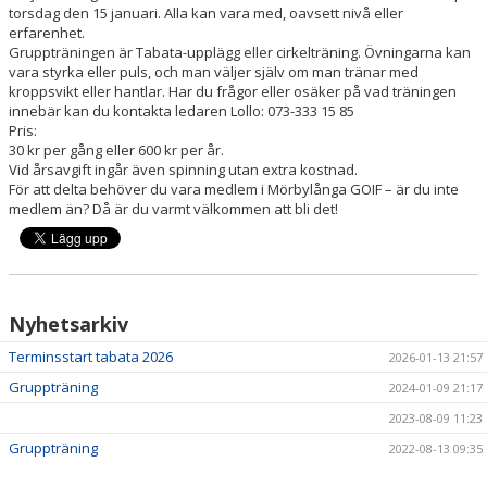
torsdag den 15 januari. Alla kan vara med, oavsett nivå eller
erfarenhet.
Gruppträningen är Tabata-upplägg eller cirkelträning. Övningarna kan
vara styrka eller puls, och man väljer själv om man tränar med
kroppsvikt eller hantlar. Har du frågor eller osäker på vad träningen
innebär kan du kontakta ledaren Lollo: 073-333 15 85
Pris:
30 kr per gång eller 600 kr per år.
Vid årsavgift ingår även spinning utan extra kostnad.
För att delta behöver du vara medlem i Mörbylånga GOIF – är du inte
medlem än? Då är du varmt välkommen att bli det!
Nyhetsarkiv
Terminsstart tabata 2026
2026-01-13 21:57
Gruppträning
2024-01-09 21:17
2023-08-09 11:23
Gruppträning
2022-08-13 09:35